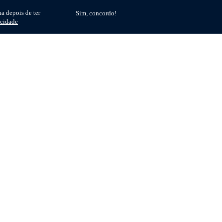
a depois de ter
Sim, concordo!
acidade
Whistleblower