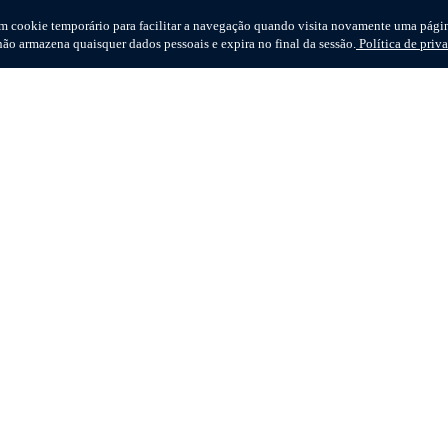
um cookie temporário para facilitar a navegação quando visita novamente uma págin
ão armazena quaisquer dados pessoais e expira no final da sessão.
Política de priv
IAG
Termos de utilização
Política de privacidade
Ficha técnica